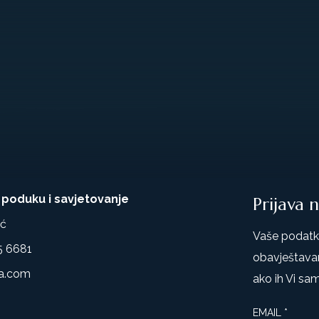
 poduku i savjetovanje
Prijava 
ić
Vaše podatke
5 6681
obavještava
a.com
ako ih Vi sam
EMAIL
*